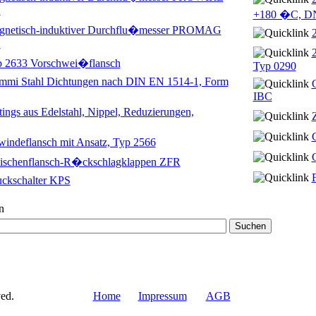
.
+180 �C, D
gnetisch-induktiver Durchflu�messer PROMAG
.
 2633 Vorschwei�flansch
Typ 0290
mi Stahl Dichtungen nach DIN EN 1514-1, Form
IBC
tings aus Edelstahl, Nippel, Reduzierungen,
indeflansch mit Ansatz, Typ 2566
ischenflansch-R�ckschlagklappen ZFR
ckschalter KPS
n
ed.
Home
Impressum
AGB