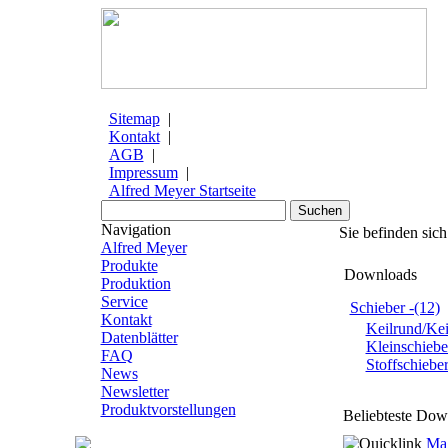
Sitemap
|
Kontakt
|
AGB
|
Impressum
|
Alfred Meyer Startseite
Navigation
Sie befinden sich
Alfred Meyer
Produkte
Downloads
Produktion
Service
Schieber -(12)
Kontakt
Keilrund/Kei
Datenblätter
Kleinschiebe
FAQ
Stoffschiebe
News
Newsletter
Produktvorstellungen
Beliebteste Dow
Ma