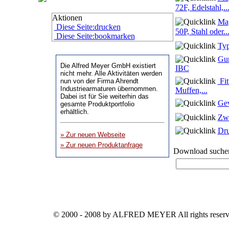
72F, Edelstahl,..
Aktionen
Ma
Diese Seite:drucken
50P, Stahl oder..
Diese Seite:bookmarken
Typ
Gum
IBC
Fit
Muffen,...
Gew
Zw
Dru
Download suche
© 2000 - 2008 by ALFRED MEYER All rights reserv