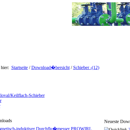
 hier:
Startseite
/
Download�bersicht
/
Schieber -(12)
loval/Keilflach-Schieber
r
r
nloads
Neueste Dow
gnetisch-induktiver Durchflu�messer PROWIRL