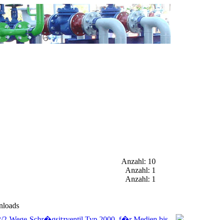
Anzahl: 10
Anzahl: 1
Anzahl: 1
nloads
2/2-Wege-Schr�gsitzventil Typ 2000, f�r Medien bis