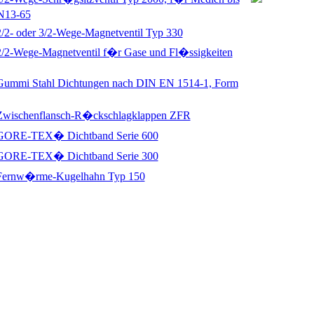
N13-65
2/2- oder 3/2-Wege-Magnetventil Typ 330
2/2-Wege-Magnetventil f�r Gase und Fl�ssigkeiten
Gummi Stahl Dichtungen nach DIN EN 1514-1, Form
Zwischenflansch-R�ckschlagklappen ZFR
GORE-TEX� Dichtband Serie 600
GORE-TEX� Dichtband Serie 300
Fernw�rme-Kugelhahn Typ 150