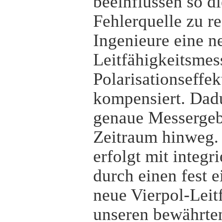
beeinflussen so d
Fehlerquelle zu 
Ingenieure eine n
Leitfähigkeitsmess
Polarisationseffe
kompensiert. Dadu
genaue Messergeb
Zeitraum hinweg.
erfolgt mit integ
durch einen fest 
neue Vierpol-Leit
unseren bewährt