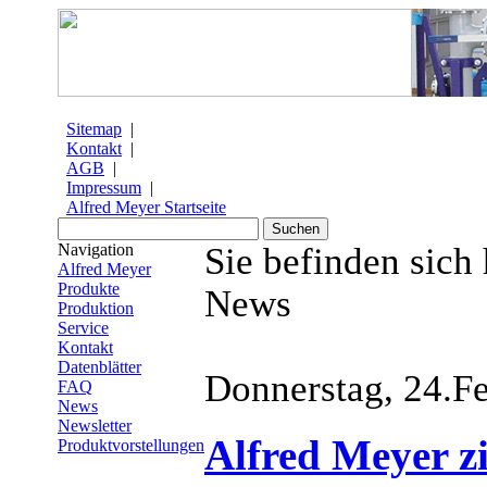
Sitemap
|
Kontakt
|
AGB
|
Impressum
|
Alfred Meyer Startseite
Navigation
Sie befinden sich
Alfred Meyer
Produkte
News
Produktion
Service
Kontakt
Datenblätter
Donnerstag, 24.F
FAQ
News
Newsletter
Alfred Meyer z
Produktvorstellungen