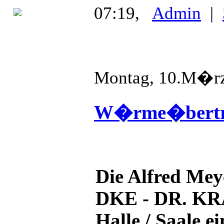
07:19,
Admin
|
Montag, 10.M�r
W�rme�bertra
Die Alfred Mey
DKE - DR. K
Halle / Saale e